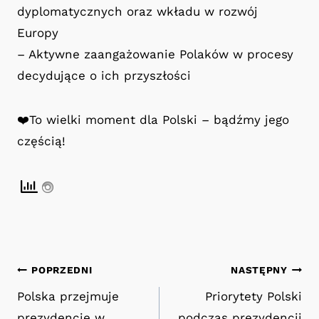
dyplomatycznych oraz wkładu w rozwój
Europy
– Aktywne zaangażowanie Polaków w procesy
decydujące o ich przyszłości
❤️To wielki moment dla Polski – bądźmy jego
częścią!
Nawigacja
POPRZEDNI
NASTĘPNY
Polska przejmuje
Priorytety Polski
wpisu
prezydencję w
podczas prezydencji