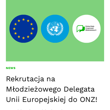
W
RADZIE
UE
CZ.2
NEWS
Rekrutacja na
Młodzieżowego Delegata
Unii Europejskiej do ONZ!