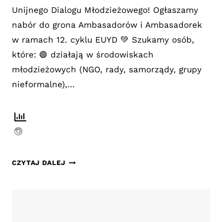
Unijnego Dialogu Młodzieżowego! Ogłaszamy
nabór do grona Ambasadorów i Ambasadorek
w ramach 12. cyklu EUYD 💚 Szukamy osób,
które: 🟢 działają w środowiskach
młodzieżowych (NGO, rady, samorządy, grupy
nieformalne),…
REKRUTACJA
CZYTAJ DALEJ
DO
12.
CYKLU
SIECI
AMBASADORÓW