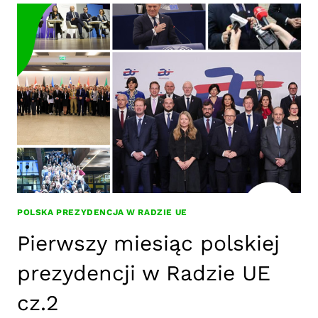
CLIMENTINES
DOTYCZĄCY
DZIAŁAŃ
NA
RZECZ
KLIMATU
–
JUŻ
DOSTĘPNY!
POLSKA PREZYDENCJA W RADZIE UE
Pierwszy miesiąc polskiej
prezydencji w Radzie UE
cz.2