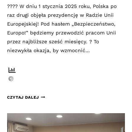
???? W dniu 1 stycznia 2025 roku, Polska po
raz drugi objęła prezydencję w Radzie Unii
Europejskiej! Pod hasłem „Bezpieczeństwo,
Europo!” będziemy przewodzić pracom Unii
przez najbliższe sześć miesięcy. ? To
niezwykła okazja, by wzmocnić…
POLSKA
CZYTAJ DALEJ
PRZEJMUJE
PREZYDENCJĘ
W
RADZIE
UNII