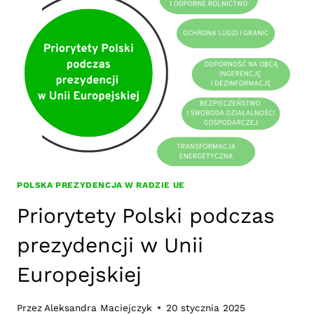
W
RADZIE
UE
CZ.1
POLSKA PREZYDENCJA W RADZIE UE
Priorytety Polski podczas
prezydencji w Unii
Europejskiej
Przez
Aleksandra Maciejczyk
20 stycznia 2025