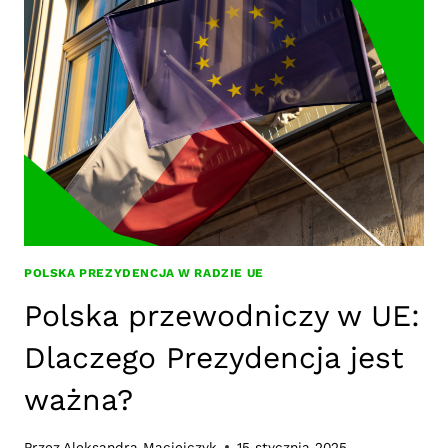
W
UNII
EUROPEJSKIEJ
POLSKA PREZYDENCJA W RADZIE UE
Polska przewodniczy w UE:
Dlaczego Prezydencja jest
ważna?
Przez
Aleksandra Maciejczyk
15 stycznia 2025