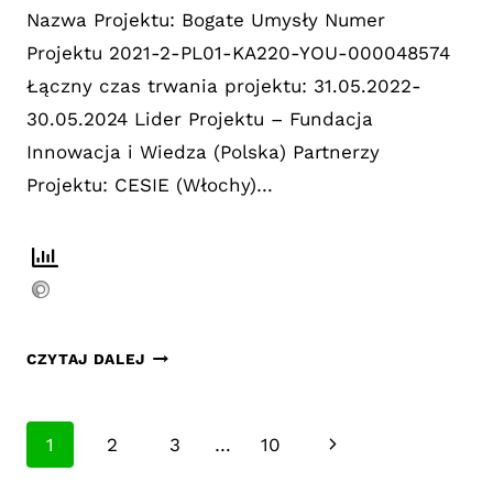
Nazwa Projektu: Bogate Umysły Numer
Projektu 2021-2-PL01-KA220-YOU-000048574
Łączny czas trwania projektu: 31.05.2022-
30.05.2024 Lider Projektu – Fundacja
Innowacja i Wiedza (Polska) Partnerzy
Projektu: CESIE (Włochy)…
PROJEKT
CZYTAJ DALEJ
WEALTHY
MINDS
Nawigacja
(ERASMUS
Następna
1
2
3
…
10
+)
strony
strona