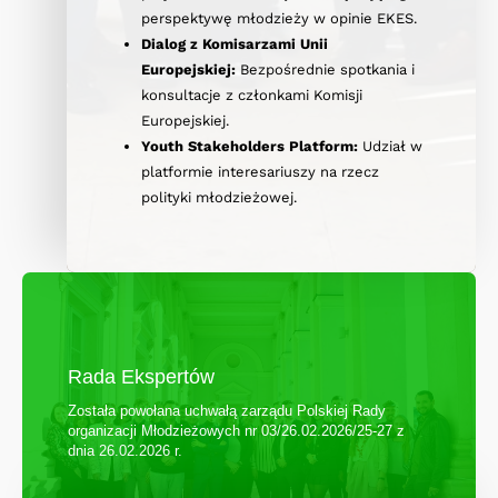
perspektywę młodzieży w opinie EKES.
Dialog z Komisarzami Unii
Europejskiej:
Bezpośrednie spotkania i
konsultacje z członkami Komisji
Europejskiej.
Youth Stakeholders Platform:
Udział w
platformie interesariuszy na rzecz
polityki młodzieżowej.
Rada Ekspertów
Została powołana uchwałą zarządu Polskiej Rady
organizacji Młodzieżowych nr 03/26.02.2026/25-27 z
dnia 26.02.2026 r.