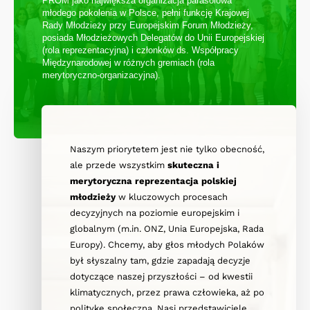
PROM jako największa organizacja parasolowa
młodego pokolenia w Polsce, pełni funkcję Krajowej
Rady Młodzieży przy Europejskim Forum Młodzieży,
posiada Młodzieżowych Delegatów do Unii Europejskiej
(rola reprezentacyjna) i członków ds. Współpracy
Międzynarodowej w różnych gremiach (rola
merytoryczno-organizacyjna).
Naszym priorytetem jest nie tylko obecność,
ale przede wszystkim
skuteczna i
merytoryczna reprezentacja polskiej
młodzieży
w kluczowych procesach
decyzyjnych na poziomie europejskim i
globalnym (m.in. ONZ, Unia Europejska, Rada
Europy). Chcemy, aby głos młodych Polaków
był słyszalny tam, gdzie zapadają decyzje
dotyczące naszej przyszłości – od kwestii
klimatycznych, przez prawa człowieka, aż po
politykę społeczną. Nasi przedstawiciele