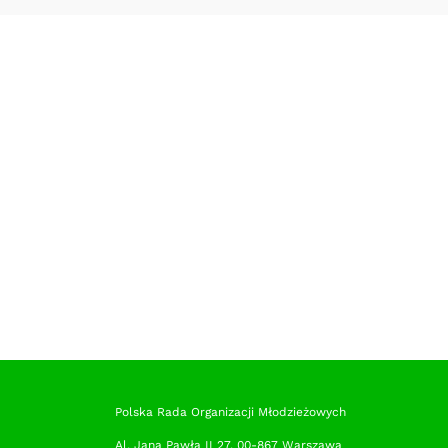
Polska Rada Organizacji Młodzieżowych
Al. Jana Pawła II 27, 00-867 Warszawa