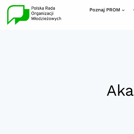
Przeskocz
Poznaj PROM
do
treści
Aka