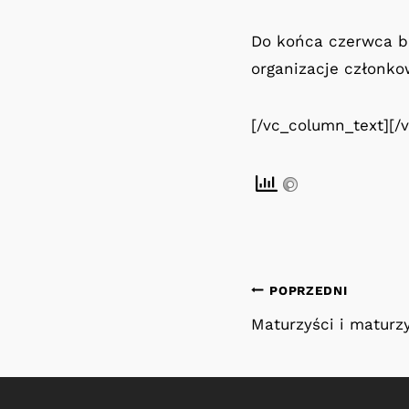
Do końca czerwca br
organizacje członko
[/vc_column_text][/
Nawigacja
POPRZEDNI
Maturzyści i maturz
wpisu