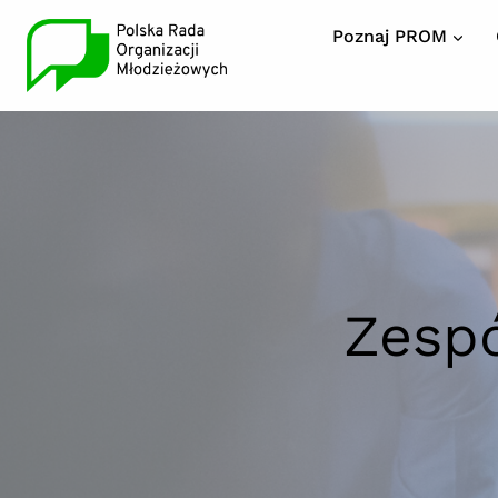
Przeskocz
Poznaj PROM
do
treści
Zesp