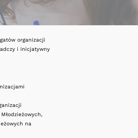
gatów organizacji
dczy i inicjatywny
nizacjami
anizacji
i Młodzieżowych,
zieżowych na