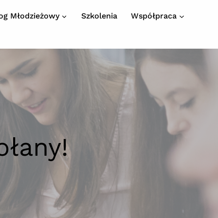
log Młodzieżowy
Szkolenia
Współpraca
łany!