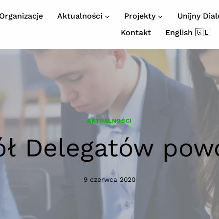
Organizacje
Aktualności
Projekty
Unijny Dia
Kontakt
English 🇬🇧
AKTUALNOŚCI
ół Delegatów powo
9 czerwca 2020