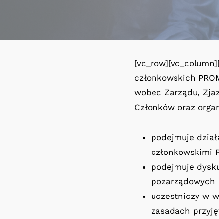
[vc_row][vc_column]
członkowskich PROM.
wobec Zarządu, Zja
Członków oraz organ
podejmuje dział
członkowskimi P
podejmuje dysku
pozarządowych o
uczestniczy w w
zasadach przyję