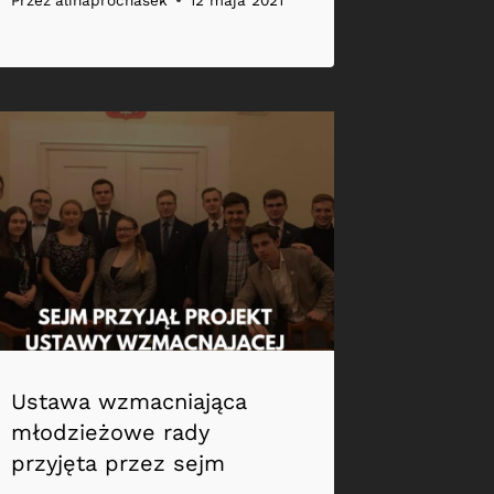
Przez
alinaprochasek
12 maja 2021
Ustawa wzmacniająca
młodzieżowe rady
przyjęta przez sejm