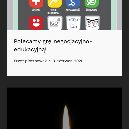
Polecamy grę negocjacyjno-
edukacyjną!
Przez
piotrnowak
3 czerwca 2020