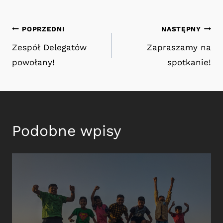
Nawigacja
POPRZEDNI
NASTĘPNY
Zespół Delegatów
Zapraszamy na
wpisu
powołany!
spotkanie!
Podobne wpisy