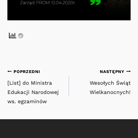
Nawigacja
POPRZEDNI
NASTĘPNY
[List] do Ministra
Wesołych Świąt
wpisu
Edukacji Narodowej
Wielkanocnych!
ws. egzaminów