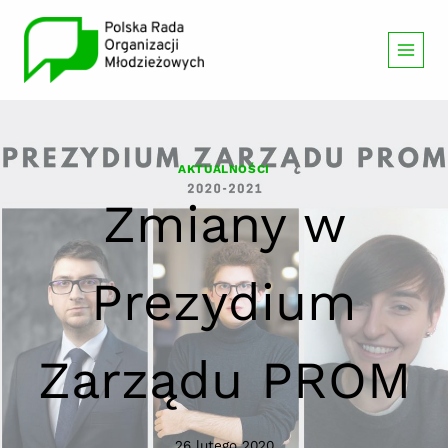
Przeskocz
do
treści
AKTUALNOŚCI
Zmiany w
Prezydium
Zarządu PROM
26 lutego 2020